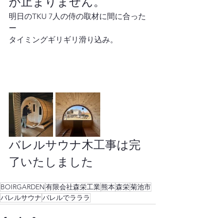
が止まりません。
明日のTKU 7人の侍の取材に間に合った
ー
タイミングギリギリ滑り込み。
バレルサウナ木工事は完
了いたしました
BOIRGARDEN
有限会社森栄工業
熊本
森栄
菊池市
バレルサウナ
バレルでラララ