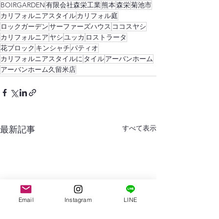
BOIRGARDEN
有限会社森栄工業
熊本
森栄
菊池市
カリフォルニアスタイル
カリフォル庭
ロックガーデン
サーファーズハウス
ココスヤシ
カリフォルニア
ヤシ
ユッカ
ロストラータ
花ブロック
キンシャチ
パティオ
カリフォルニアスタイルに
タイル
アーバンホーム
アーバンホーム久留米店
すべて表示
最新記事
Email
Instagram
LINE