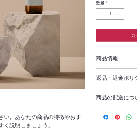
数量
*
カ
商品情報
商品の詳細を入力し
返品・返金ポリ
明に加え、商品の特
しましょう。
返品・返金ポリシー
商品の配送につ
満足しなかった場合
の手順などを説明し
顧客からの信頼を獲
配送地域、料金、所
さい。あなたの商品の特徴やおす
だけます。
する情報を入力して
とで顧客からの信頼
すく説明しましょう。
いただけます。