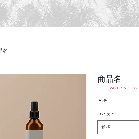
品名
商品名
SKU： 364215376135199
価
￥85
格
サイズ
*
選択